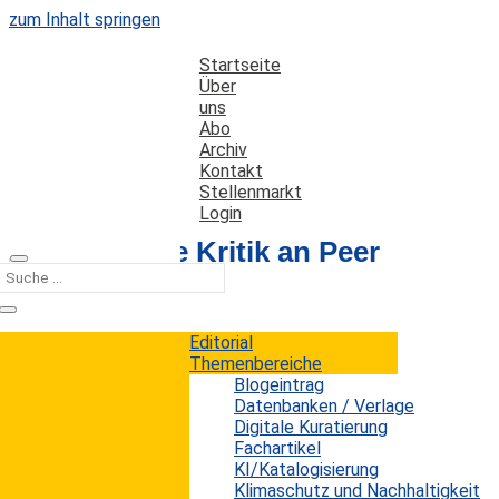
zum Inhalt springen
Startseite
Über
uns
Abo
Archiv
Kontakt
Stellenmarkt
Login
Zunehmende Kritik an Peer
Review
Editorial
Datum: 1. Oktober 2018
Autor: Erwin König
Themenbereiche
Kategorien:
Studien
Blogeintrag
Datenbanken / Verlage
Digitale Kuratierung
Fachartikel
Das Peer-Review-Verfahren gilt heute als die
KI/Katalogisierung
wichtigste und bevorzugte Methode zur Prüfung
Klimaschutz und Nachhaltigkeit