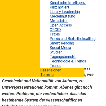
Künstliche Intelligenz
wissenschaftlicher Arbeiten. Das
Kurz notiert
Prüfungsverfahren soll dabei idealtypisch einen
Library Leadership
Mediennutzung
fairen und gerechten Prozess verkörpern, bei dem
Metadaten
wissenschaftliche Arbeiten ausschließlich nach
Open Access
ihrem eigenen Wert beurteilt werden. Peer Review
ORCID
Praxis
gilt in der Wissenschaft somit als eine Art
Praxis und Bibliotheksalltag
Garantie für die wissenschaftliche Qualität einer
Smart Reading
Social Media
Arbeit. Andererseits ist in den letzten Jahren
Studien
vermehrt Kritik an diesem
Tagungsbericht
Technologie & Trends
Begutachtungsverfahren aufgekommen. So hat
Trends
eine aktuelle Untersuchung nachgewiesen, dass
Rezensionen
es bezogen auf sozioökonomische Merkmale, wie
Termine
Geschlecht und Nationalität von Autoren, zu
Unterrepräsentationen kommt. Aber es gibt noch
weitere Probleme, die verdeutlichen, dass das
bestehende System der wissenschaftlichen