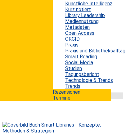
Künstliche Intelligenz
Das mobile Internet hat sich dank mobilen Endgeräten
Kurz notiert
wie Smartphones, Tablets, Wearables etc. längst in der
Library Leadership
breiten Bevölkerung durchgesetzt. Wie entwickelt sich
Mediennutzung
aber M-Commerce, d.h. das Einkaufen mittels dieser
Metadaten
mobilen Endgeräte? Im Rahmen des diesjährigen
Open Access
Internet World Kongress 2016 wurden bei einem
ORCID
Vortrag die Ergebnisse einer aktuellen Studie des
Praxis
Beratungs- und Marktforschungsunternehmens Fittkau
Praxis und Bibliotheksalltag
& Maaß Consulting vorgestellt. Zusätzlich wurden auf
Smart Reading
der Internet World auch noch eine...
Social Media
mehr lesen
Studien
Tagungsbericht
Technologie & Trends
Trends
Rezensionen
Termine