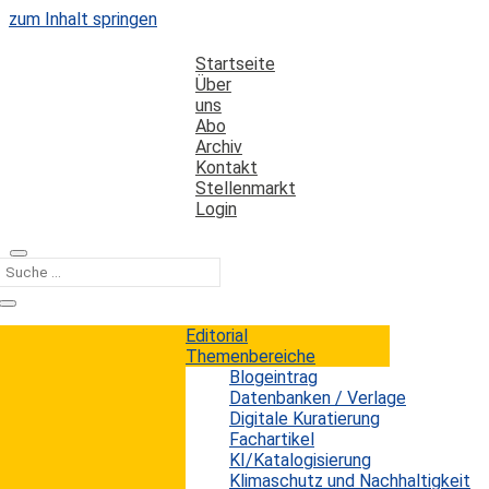
zum Inhalt springen
Startseite
Über
uns
Abo
Archiv
Kontakt
Stellenmarkt
Login
Kategorie
Online-Handel
Editorial
Themenbereiche
Blogeintrag
Studien zur Nutzung von M-Commerce
Datenbanken / Verlage
und Webshops in Deutschland
Digitale Kuratierung
Fachartikel
KI/Katalogisierung
Erwin König
von
|
17. April 2016
Klimaschutz und Nachhaltigkeit