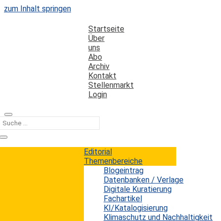
zum Inhalt springen
Startseite
Über
uns
Abo
Archiv
Kontakt
Stellenmarkt
Login
Kategorie
neuen technologien
Editorial
Themenbereiche
Blogeintrag
Banken sind ungenügend auf
Datenbanken / Verlage
Digitalisierungs-Welle vorbereitet
Digitale Kuratierung
Fachartikel
KI/Katalogisierung
Erwin König
von
|
7. Dezember 2012
Klimaschutz und Nachhaltigkeit