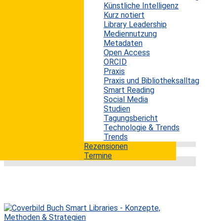
Künstliche Intelligenz
Die Digitalisierung unserer Welt betrifft nicht nur die
Kurz notiert
Frage, ob man seine Bücher vorzugsweise in
Library Leadership
gedruckter oder elektronischer Form liest, sondern
Mediennutzung
betrifft praktisch alle Bereiche unserer Gesellschaft
Metadaten
sowie auch alle Branchen.
Open Access
Finanzdienstleistungsunternehmen sind hier keine
ORCID
Ausnahme. Auch in dieser Branche spüren die
Praxis
Unternehmen einen Wandel beim Kundenverhalten. Das
Praxis und Bibliotheksalltag
Beratungsunternehmen Bain & Company hat
Smart Reading
untersucht, in wieweit die
Social Media
Finanzdienstleistungsunternehmen auf die sie...
Studien
mehr lesen
Tagungsbericht
Technologie & Trends
Trends
Rezensionen
Termine