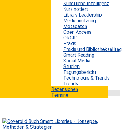
Künstliche Intelligenz
Große Sprachmodelle (LLMs) wie ChatGPT haben die
Kurz notiert
Art der Mensch-KI-Interaktion revolutioniert. Sie
Library Leadership
bieten beeindruckende sprachliche Fähigkeiten,
Mediennutzung
erzeugen jedoch oft sogenannte Halluzinationen –
Metadaten
erfundene oder verzerrte Informationen, die sich als
Open Access
Fakten präsentieren. Dieses Phänomen stellt eine
ORCID
große Herausforderung für die Verlässlichkeit dieser
Praxis
Modelle dar, insbesondere in wissenschaftlichen,
Praxis und Bibliotheksalltag
juristischen und medizinischen Anwendungen. Warum
Smart Reading
LLMs halluzinieren KI-Modelle erzeugen...
Social Media
mehr lesen
Studien
Tagungsbericht
Technologie & Trends
Trends
Rezensionen
Termine