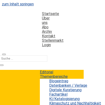
zum Inhalt springen
Startseite
Über
uns
Abo
Archiv
Kontakt
Stellenmarkt
Login
Kategorie
Fehlerreduzierung; KI
Editorial
Themenbereiche
Blogeintrag
KI-Halluzinationen: Keine Chance auf
Datenbanken / Verlage
Besserung, oder etwa doch?
Digitale Kuratierung
Fachartikel
KI/Katalogisierung
Erwin König
von
|
15. März 2025
Klimaschutz und Nachhaltigkeit