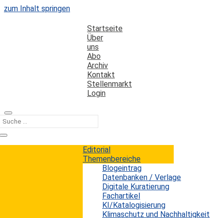
zum Inhalt springen
Startseite
Über
uns
Abo
Archiv
Kontakt
Stellenmarkt
Login
Kategorie
Benchmarking
Editorial
Themenbereiche
Blogeintrag
Tender Weakness: Was LLMs nicht
Datenbanken / Verlage
beantworten können – ein Self-
Digitale Kuratierung
Fachartikel
Challenge Framework
KI/Katalogisierung
Klimaschutz und Nachhaltigkeit