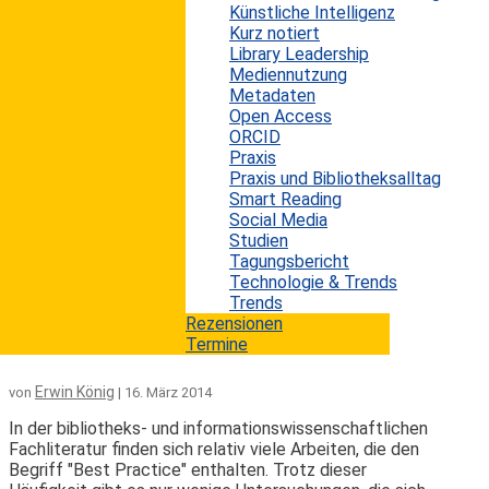
Erwin König
von
|
18. Dezember 2024
Künstliche Intelligenz
Kurz notiert
In den letzten Jahren haben Large Language Models
Library Leadership
(LLMs) wie GPT-4 bemerkenswerte Fortschritte
Mediennutzung
erzielt und vielfach Benchmarks überschritten, die
Metadaten
zuvor von Menschen entwickelt wurden. Doch LLMs
Open Access
stoßen weiterhin an Grenzen, die in der
ORCID
wissenschaftlichen Diskussion zunehmend Gegenstand
Praxis
sind. In einer Studie von Yulong Chen et. al. wird
Praxis und Bibliotheksalltag
untersucht, ob und wie ein LLM seine eigenen
Smart Reading
Schwächen erkennen kann. Hierzu wird ein neuer
Social Media
Evaluierungsansatz vorgestellt, der LLMs dazu
Studien
auffordert, ihre Fehler...
Tagungsbericht
Technologie & Trends
mehr lesen
Trends
Rezensionen
Best Practices auf dem Prüfstand
Termine
Erwin König
von
|
16. März 2014
In der bibliotheks- und informationswissenschaftlichen
Fachliteratur finden sich relativ viele Arbeiten, die den
Begriff "Best Practice" enthalten. Trotz dieser