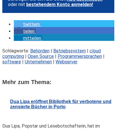
oder mit
bestehendem Konto anmelden!
twittern
teilen
mitteilen
Schlagworte:
Behörden
|
Betriebssystem
|
cloud
computing
|
Open Source
|
Programmiersprachen
|
software
|
Unternehmen
|
Webserver
Mehr zum Thema:
Dua Lipa eröffnet Bibliothek für verbotene und
zensierte Bücher in Porto
Dua Lipa, Popstar und Lesebotschafterin, hat im