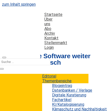
zum Inhalt springen
Startseite
Über
uns
Abo
Archiv
Kontakt
Stellenmarkt
Login
Open Source Software weiter
auf dem Vormarsch
Editorial
Datum: 1. Juli 2015
Autor: Erwin König
Themenbereiche
Kategorien:
Kurz notiert
Blogeintrag
Datenbanken / Verlage
Digitale Kuratierung
Fachartikel
Open Source hat einen ähnlichen ambivalenten
KI/Katalogisierung
Ruf wie Open Access. Einerseits sehen viele die
Klimaschutz und Nachhaltigkeit