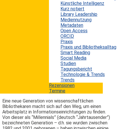
Künstliche Intelligenz
Open Source hat einen ähnlichen ambivalenten Ruf wie
Kurz notiert
Open Access. Einerseits sehen viele die Vorteile von
Library Leadership
frei zugänglichem Programmcode, respektive
Mediennutzung
wissenschaftlichen Fachartikeln. Auf der anderen Seite
Metadaten
stehen die Pessimisten oder Nörgler mit dem
Open Access
vermeintlichen Totschlag-Argument "Was nichts
ORCID
kostet, ist auch nichts wert!". Wobei dies in dieser
Praxis
Absolutheit so oder so nicht stimmt. Open Source
Praxis und Bibliotheksalltag
heißt nicht automatisch kostenfrei, sondern genau
Smart Reading
genommen nur, dass der Programmcode einsehbar ist...
Social Media
mehr lesen
Studien
Tagungsbericht
Technologie & Trends
Digital Natives in der Bibliothekswelt
Trends
Rezensionen
Termine
Erwin König
von
|
12. Januar 2014
Eine neue Generation von wissenschaftlichen
Bibliothekaren macht sich auf den Weg, um einen
Arbeitsplatz in Informationseinrichtungen zu finden.
Von dieser als “Millennials” (deutsch “Jahrtausender”)
bezeichneten Generation – d.h. sie wurden zwischen
1982 und 2001 geborenen – haben inzwischen einige