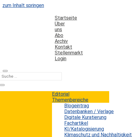
zum Inhalt springen
Startseite
Über
uns
Abo
Archiv
Kontakt
Stellenmarkt
Login
Kategorie
Programmiersprachen
Editorial
Themenbereiche
Blogeintrag
Open Source Software weiter auf dem
Datenbanken / Verlage
Vormarsch
Digitale Kuratierung
Fachartikel
KI/Katalogisierung
Erwin König
von
|
1. Juli 2015
Klimaschutz und Nachhaltigkeit