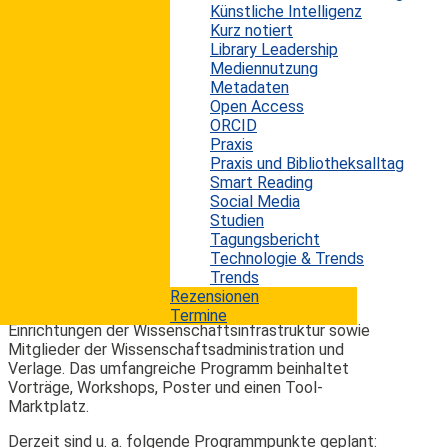
Organisiert wird die Konferenz von Berliner
Künstliche Intelligenz
Hochschulen und Universitäten unter Koordination des
Kurz notiert
Open-Access-Büro in Berlin. Die diesjährige Ausgabe
Library Leadership
der Open-Access-Tage steht unter dem Motto
Mediennutzung
„Visionen gestalten“. Im Mittelpunkt stehen die
Metadaten
Themen „Organisationsformen und -entwicklungen in
Open Access
den Wissenschafts- und Kulturerbe-Einrichtungen“,
ORCID
„Gestaltungspotential von Bibliotheken am
Praxis
Publikationsmarkt“ sowie „Diversität der
Praxis und Bibliotheksalltag
Publikationsformate und -workflows“. Natürlich werden
Smart Reading
diese Themen speziell unter dem Aspekt von Open
Social Media
Access diskutiert. Die Veranstaltung richtet sich an
Studien
alle, die sich intensiv mit den Möglichkeiten,
Tagungsbericht
Bedingungen und Perspektiven des wissenschaftlichen
Technologie & Trends
Publizierens befassen, insbesondere
Trends
Wissenschaftlerinnen und Wissenschaftler,
Rezensionen
Mitarbeitende von Bibliotheken und anderen
Termine
Einrichtungen der Wissenschaftsinfrastruktur sowie
Mitglieder der Wissenschaftsadministration und
Verlage. Das umfangreiche Programm beinhaltet
Vorträge, Workshops, Poster und einen Tool-
Marktplatz.
Derzeit sind u. a. folgende Programmpunkte geplant: