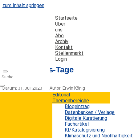
zum Inhalt springen
Startseite
Über
uns
Abo
Archiv
Kontakt
Stellenmarkt
Login
Open-Access-Tage
Datum: 31. Juli 2023
Autor: Erwin König
Kategorien:
Termine
Editorial
Themenbereiche
Blogeintrag
Datenbanken / Verlage
Vom 27. bis 29. September 2023 finden an der Freien
Digitale Kuratierung
Universität Berlin bereits zum 17. Mal die jährlichen
Fachartikel
Open-Access-Tage statt. Sie sind die größte Open-
KI/Katalogisierung
Access-Konferenz im deutschsprachigen Raum.
Klimaschutz und Nachhaltigkeit