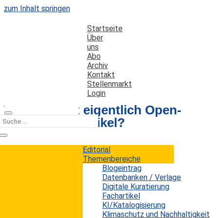
zum Inhalt springen
Startseite
Über
uns
Abo
Archiv
Kontakt
Stellenmarkt
Login
Wer schreibt eigentlich Open-
Access-Fachartikel?
Editorial
Datum: 24. November 2020
Autor: Rafael Ball
Themenbereiche
Kategorien:
Fachartikel
Blogeintrag
Datenbanken / Verlage
Digitale Kuratierung
Fachartikel
Die Open-Access-Bewegung hat in den letzten
KI/Katalogisierung
Jahren deutlich an Schwung gewonnen.
Klimaschutz und Nachhaltigkeit