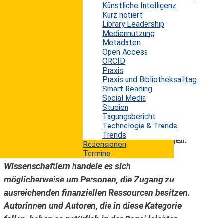
Künstliche Intelligenz
Langfristiges Ziel ist es, der Öffentlichkeit den
Kurz notiert
Großteil der Forschungsliteratur kostenfrei und
Library Leadership
Mediennutzung
ohne Zugangsbeschränkungen zugänglich zu
Metadaten
machen. Damit soll Wissenschaft insgesamt
Open Access
transparenter und demokratischer gemacht
ORCID
Praxis
werden. Bislang ist aber nicht klar, ob es durch
Praxis und Bibliotheksalltag
die als Open Access (OA) publizierten Inhalte zu
Smart Reading
Social Media
einer Demokratisierung in der Wissenschaft
Studien
gekommen ist. Manche vermuten, die OA-
Tagungsbericht
Technologie & Trends
Bewegung werde nur von bestimmten Gruppen
Trends
innerhalb der Wissenschaftsgemeinde getragen.
Rezensionen
Bei diesen Wissenschaftlerinnen und
Termine
Wissenschaftlern handele es sich
möglicherweise um Personen, die Zugang zu
ausreichenden finanziellen Ressourcen besitzen.
Autorinnen und Autoren, die in diese Kategorie