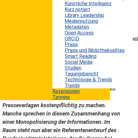
Künstliche Intelligenz
Internet spitzt sich weiter zu. Die Lobby der
Kurz notiert
Verlegerverbände fordert, dass Google, Facebook
Library Leadership
Mediennutzung
und Co.nicht mehr als drei Worte lizenzfrei
Metadaten
verwenden dürfen (siehe
Open Access
https://www.heise.de/newsticker/meldung/Leistungssc
ORCID
Praxis
Verleger-wollen-maximal-drei-Woerter-
Praxis und Bibliotheksalltag
lizenzfrei-zulassen-4658451.html). Was will ein
Smart Reading
Social Media
User mit einer aus drei Worten bestehenden
Studien
Überschrift anfangen? Nichts, denn der Kontext
Tagungsbericht
Technologie & Trends
ist meist zu gering, um irgendetwas daraus
Trends
ablesen zu können. Die Forderung zielt im Kern
Rezensionen
darauf ab, jegliche Informationen von
Termine
Presseverlagen kostenpflichtig zu machen.
Manche sprechen in diesem Zusammenhang von
einer Monopolisierung der Informationen. Im
Raum steht nun aber ein Referentenentwurf des