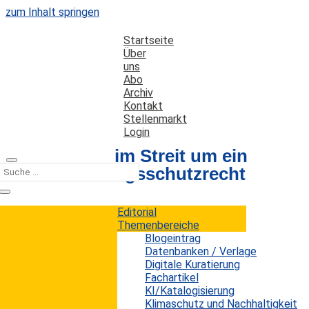
zum Inhalt springen
Startseite
Über
uns
Abo
Archiv
Kontakt
Stellenmarkt
Login
Neue Runde im Streit um ein
neues Leistungsschutzrecht
Editorial
Datum: 10. September 2020
Autor: Erwin König
Themenbereiche
Kategorien:
Kurz notiert
Blogeintrag
Datenbanken / Verlage
Digitale Kuratierung
Fachartikel
Der Kampf um die Neuauflage des
KI/Katalogisierung
Leistungsschutzrechts für Presseverleger im
Klimaschutz und Nachhaltigkeit