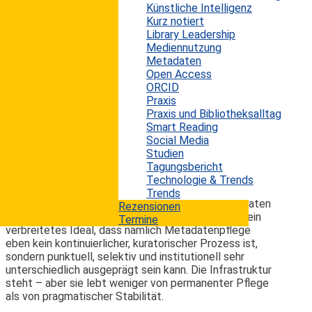
Künstliche Intelligenz
Kurz notiert
Es ist eine eigentümliche Gleichzeitigkeit, die diese
Library Leadership
Ausgabe der Library Essentials prägt: Noch nie war so
Mediennutzung
viel Künstliche Intelligenz im Wissenschaftssystem
Metadaten
präsent – und selten war die Sehnsucht nach
Open Access
Verlässlichkeit, Tiefe und Orientierung so groß wie
ORCID
heute.
Praxis
Die Dynamik der Digitalisierung, insbesondere durch
Praxis und Bibliotheksalltag
generative KI, produziert neue Möglichkeiten – aber
Smart Reading
ebenso neue Unsicherheiten, Verluste und paradoxe
Social Media
Effekte.
Studien
Tagungsbericht
Das zeigt sich bereits im Bereich der Forschungsdaten.
Technologie & Trends
Dorothea Streckers Analyse zur Stabilität von
Trends
DataCite-Metadaten („Wie verlässlich sind Metadaten
Rezensionen
für Forschungsdaten wirklich?“ ab S. 5) relativiert ein
Termine
verbreitetes Ideal, dass nämlich Metadatenpflege
eben kein kontinuierlicher, kuratorischer Prozess ist,
sondern punktuell, selektiv und institutionell sehr
unterschiedlich ausgeprägt sein kann. Die Infrastruktur
steht – aber sie lebt weniger von permanenter Pflege
als von pragmatischer Stabilität.