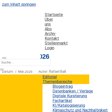
zum Inhalt springen
Startseite
Über
uns
Abo
Archiv
Kontakt
Stellenmarkt
Login
Editorial 4-2026
Datum: 7. Mai 2026
Autor: Rafael Ball
Kategorien:
Editorial
Editorial
Themenbereiche
Blogeintrag
Datenbanken / Verlage
KI und die Sehnsucht nach
Digitale Kuratierung
Verlässlichkeit, Tiefe und
Fachartikel
KI/Katalogisierung
Orientierung
Klimaschutz und Nachhaltigkeit