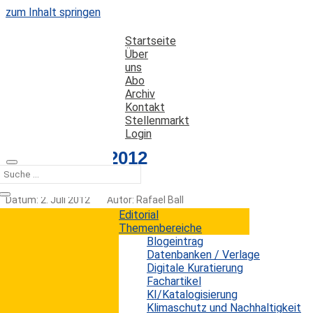
zum Inhalt springen
Startseite
Über
uns
Abo
Archiv
Kontakt
Stellenmarkt
Login
Editorial 05-2012
Datum: 2. Juli 2012
Autor: Rafael Ball
Kategorien:
Editorial
Editorial
Themenbereiche
Blogeintrag
Liebe Leserinnen und Leser,
Datenbanken / Verlage
Digitale Kuratierung
manchmal ist die Wahrheit ganz einfach: besonders
Fachartikel
dann, wenn es um Managementfragen geht.
KI/Katalogisierung
Heerscharen von Wirtschaftswissenschaftlern und
Klimaschutz und Nachhaltigkeit