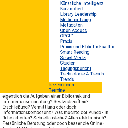
Managementgurus haben versucht, das Funktionieren
Künstliche Intelligenz
von Organisationen zu erklären und haben dabei neben
Kurz notiert
unzähligen Theorien auch eine riesige Menge von
Library Leadership
Ratgebern geschrieben, meist mit zweifelhaftem
Mediennutzung
Erfolg.
Metadaten
Open Access
Dabei ist das Grundprinzip seit langem bekannt und
ORCID
denkbar einfach: Peter Drucker, der 2005 verstorbene
Praxis
amerikanische Managementphilosoph, hat es auf fünf
Praxis und Bibliotheksalltag
Fragen reduziert: Was ist unsere Aufgabe? Wer ist
Smart Reading
unser Kunde? Worauf legt der Kunde wert? Was sind
Social Media
unsere Ergebnisse? Was ist unser Plan?
Studien
Tagungsbericht
Wer diese Fragen beantworten kann, wer sie sich und
Technologie & Trends
seiner Einrichtung als Managementkompass verordnet,
Trends
kann eigentlich nichts falsch machen.
Rezensionen
Termine
Dennoch kommen viele ins Schwimmen: Was sind
eigentlich die Aufgaben einer Bibliothek und
Informationseinrichtung? Bestandsaufbau?
Erschließung? Vermittlung oder doch
Informationskompetenz? Was möchte der Kunde? In
Ruhe arbeiten? Schnellausleihe? Alles elektronisch?
Persönliche Beratung oder doch besser die Online-