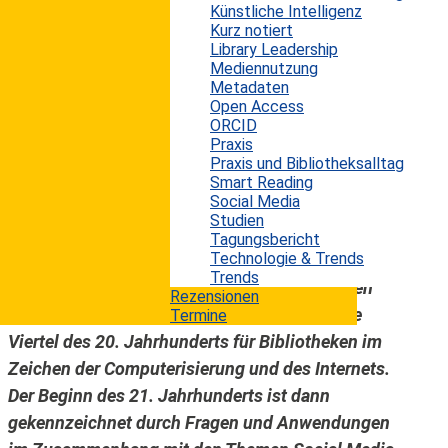
Künstliche Intelligenz
drehenden Entwicklungsspirale im Bereich der
Kurz notiert
Informations- und Kommunikationstechnologie
Library Leadership
Mediennutzung
befinden, und dass diese technischen
Metadaten
Fortschritte und Innovationen auch
Open Access
Auswirkungen auf Bibliotheken haben. Oder
ORCID
Praxis
etwas prägnanter ausgedrückt, selbst
Praxis und Bibliotheksalltag
Bibliotheken können sich dem technologischen
Smart Reading
Social Media
Einfluss nicht entziehen, und sollten dies auch
Studien
nicht, wenn sie in den nächsten Jahrzehnten eine
Tagungsbericht
Technologie & Trends
weitere wichtige Rolle in der
Trends
Informationsversorgung der Menschen spielen
Rezensionen
wollen. Historisch betrachtet stand das letzte
Termine
Viertel des 20. Jahrhunderts für Bibliotheken im
Zeichen der Computerisierung und des Internets.
Der Beginn des 21. Jahrhunderts ist dann
gekennzeichnet durch Fragen und Anwendungen