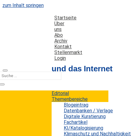
zum Inhalt springen
Startseite
Über
uns
Abo
Archiv
Kontakt
Stellenmarkt
Login
Bibliotheken und das Internet
der Dinge
Editorial
Datum: 6. August 2016
Autor: Erwin König
Themenbereiche
Kategorien:
Fachartikel
Blogeintrag
Datenbanken / Verlage
Digitale Kuratierung
Fachartikel
Man muss heute nicht mehr extra darauf
KI/Katalogisierung
hinweisen, dass wir uns in einer immer schneller
Klimaschutz und Nachhaltigkeit