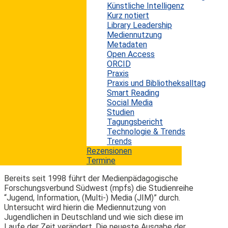
Menschen in westlichen Industrienationen inzwischen
Künstliche Intelligenz
einen wichtigen Platz in ihrer Freizeit und während der
Kurz notiert
Arbeit ein. Kritiker dieser Entwicklung sehen durch die
Library Leadership
intensive und teilweise allgegenwärtige Beschäftigung
Mediennutzung
mit den digitalen Medien aber negative Auswirkungen
Metadaten
für den Einzelnen, und im Besonderen für Kinder und
Open Access
Jugendliche entstehen. Mit der vorliegenden Arbeit
ORCID
wird einerseits der aktuelle Forschungsstand auf
Praxis
diesem Gebiet aufgezeigt....
Praxis und Bibliotheksalltag
Smart Reading
mehr lesen
Social Media
Studien
Tagungsbericht
Deutsche Jugendliche sind heute (fast)
Technologie & Trends
immer online
Trends
Rezensionen
Termine
Erwin König
von
|
12. Januar 2014
Bereits seit 1998 führt der Medienpädagogische
Forschungsverbund Südwest (mpfs) die Studienreihe
“Jugend, Information, (Multi-) Media (JIM)” durch.
Untersucht wird hierin die Mediennutzung von
Jugendlichen in Deutschland und wie sich diese im
Laufe der Zeit verändert. Die neueste Ausgabe der