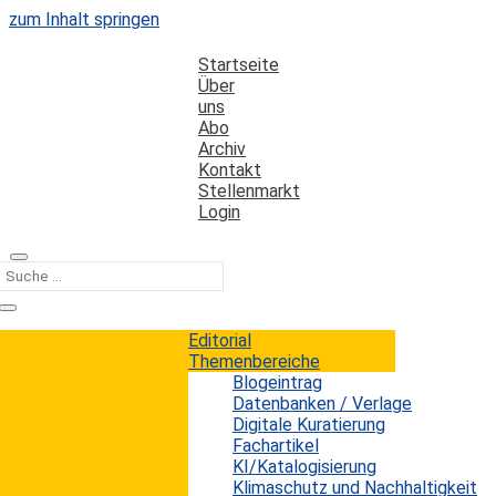
zum Inhalt springen
Startseite
Über
uns
Abo
Archiv
Kontakt
Stellenmarkt
Login
Kategorie
mediennutzung
Editorial
Themenbereiche
Blogeintrag
Das Internet ist doch nicht so übel
Datenbanken / Verlage
Digitale Kuratierung
Fachartikel
Erwin König
von
|
16. April 2014
KI/Katalogisierung
Bekanntlich nimmt das Internet für große Teile der
Klimaschutz und Nachhaltigkeit