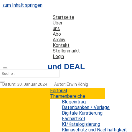
zum Inhalt springen
Startseite
Über
uns
Abo
Archiv
Kontakt
Stellenmarkt
Login
Open Acces und DEAL
Datum: 30. Januar 2024
Autor: Erwin König
Kategorien:
Trends
Editorial
Themenbereiche
Blogeintrag
Datenbanken / Verlage
Digitale Kuratierung
Prof. Dr. Gerard Meijer, Direktor der Abteilung für
Fachartikel
Molekülphysik am Fritz-Haber-Institut der Max-
KI/Katalogisierung
Planck-Gesellschaft, Mitglied des
Klimaschutz und Nachhaltigkeit