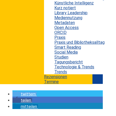
Künstliche Intelligenz
Wissenschaftsrats und stellvertretender Sprecher
Kurz notiert
des DEAL-Konsortiums, geht in einem Interview
Library Leadership
Mediennutzung
auf die Bedeutung von Open Access und den
Metadaten
Vereinbarungen zwischen dem DEAL Konsortium
Open Access
und den großen Wissenschaftsverlagen Elsevier,
ORCID
Praxis
1
Wiley und Springer Nature ein.
Praxis und Bibliotheksalltag
Smart Reading
...
Social Media
Studien
Tagungsbericht
Um den Artikel in voller Länge lesen zu können,
Technologie & Trends
benötigen Sie ein Abo. Jetzt
Abo abschließen
Trends
oder mit
bestehendem Konto anmelden!
Rezensionen
Termine
twittern
teilen
mitteilen