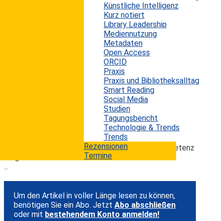
Künstliche Intelligenz
etwas wie die Rolle eines Katalysators bei der
Kurz notiert
Digitalisierung zugesprochen. Ob dies wirklich so ist
Library Leadership
oder ob Corona nur einen kurzfristigen Effekt hat, wird
Mediennutzung
man wahrscheinlich erst in den nächsten Jahren
Metadaten
halbwegs verbindlich sagen können. Wie es aktuell mit
Open Access
dem Digitalisierungsgrad der deutschen Gesellschaft
ORCID
aussieht, zeigt die neueste Ausgabe der seit 2013
Praxis
jährlich veröffentlichten Studie des D21-Digital-Index.
Praxis und Bibliotheksalltag
Die Ausgabe 2020/2021 zeichnet wieder ein
Smart Reading
umfassendes Bild zur digitalen Gesellschaft in
Social Media
Deutschland, sie belegt, dass die Digitalisierung nicht
Studien
aufzuhalten, aber längst nicht so weit fortgeschritten
Tagungsbericht
ist, wie manche gehofft oder manche vielleicht auch
Technologie & Trends
befürchtet haben. Anschließend werden noch die
Trends
Resultate einer ebenfalls kürzlich publizierten Studie
Rezensionen
der Techniker Krankenkasse (TK) zur Digitalkompetenz
Termine
vorgestellt.
...
Um den Artikel in voller Länge lesen zu können,
benötigen Sie ein Abo. Jetzt
Abo abschließen
oder mit
bestehendem Konto anmelden!