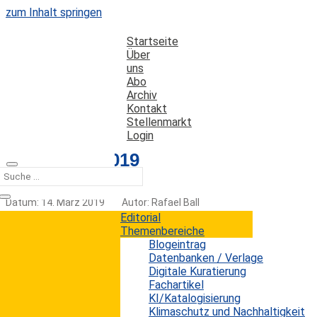
zum Inhalt springen
Startseite
Über
uns
Abo
Archiv
Kontakt
Stellenmarkt
Login
Editorial 2-2019
Datum: 14. März 2019
Autor: Rafael Ball
Kategorien:
Editorial
Editorial
Themenbereiche
Blogeintrag
Datenbanken / Verlage
Think Big but Start Small
Digitale Kuratierung
Fachartikel
KI/Katalogisierung
Wer heute über die Trends in Technik, aber auch
Klimaschutz und Nachhaltigkeit
Organisation und Management von