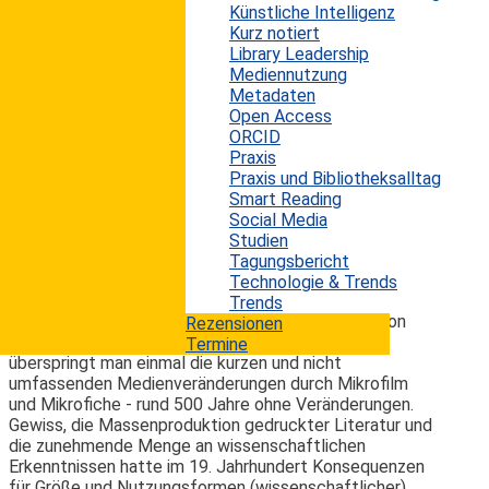
Künstliche Intelligenz
Informationseinrichtungen und Bibliotheken nachdenkt,
Kurz notiert
wird sich schnell eingestehen müssen, dass die
Library Leadership
Innovationszyklen geradezu rasend schnell ablaufen.
Mediennutzung
Und das in einer Branche, die über Jahrhunderte, ja fast
Metadaten
über Jahrtausende hinweg nahezu stabil geblieben war.
Open Access
Nach dem ersten Paradigmenwechsel der
ORCID
Wissenschaftskommunikation von der Mündlichkeit zur
Praxis
Schriftlichkeit vor mehr als 2000 Jahren waren
Praxis und Bibliotheksalltag
Herstellung, Vertrieb und Archivierung fast 1500 Jahre
Smart Reading
unverändert.
Social Media
Erst der zweite Paradigmenwechsel durch Gutenberg
Studien
mit seiner Erfindung des Buchdrucks mit beweglichen
Tagungsbericht
Lettern zur Mitte des 15. Jahrhunderts brachte
Technologie & Trends
zumindest bei der Produktion einen entscheidenden
Trends
Fortschritt, weit weniger hingegen beim Betrieb von
Rezensionen
Bibliotheken. Auch danach blieb die Branche -
Termine
überspringt man einmal die kurzen und nicht
umfassenden Medienveränderungen durch Mikrofilm
und Mikrofiche - rund 500 Jahre ohne Veränderungen.
Gewiss, die Massenproduktion gedruckter Literatur und
die zunehmende Menge an wissenschaftlichen
Erkenntnissen hatte im 19. Jahrhundert Konsequenzen
für Größe und Nutzungsformen (wissenschaftlicher)