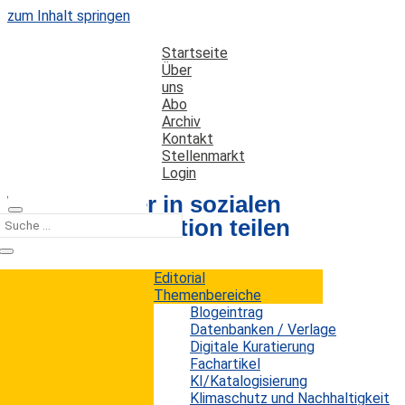
zum Inhalt springen
Startseite
Über
uns
Abo
Archiv
Kontakt
Stellenmarkt
Login
Wie Teenager in sozialen
Medien Information teilen
Editorial
Datum: 24. Juni 2013
Autor: Erwin König
Themenbereiche
Kategorien:
Kurz notiert
Blogeintrag
Datenbanken / Verlage
Digitale Kuratierung
Fachartikel
Niemals zuvor haben Jugendliche mehr
KI/Katalogisierung
Informationen über sich selbst auf
Klimaschutz und Nachhaltigkeit