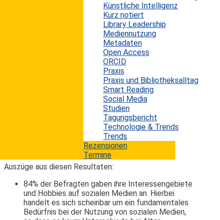
Künstliche Intelligenz
sozialen Netzwerken preisgegeben als
Kurz notiert
heute. Gleichzeitig nutzen sie aber
Library Leadership
immer öfter die zur Verfügung
Mediennutzung
stehenden technischen Möglichkeiten
Metadaten
und Werkzeuge, um ihre Privatsphäre
Open Access
ORCID
besser zu schützen. Zu diesem Schluss
Praxis
kommt eine aktuelle Untersuchung der
Praxis und Bibliotheksalltag
unabhängigen US-amerikanischen
Smart Reading
Forschungsorganisation Pew Internet.
Social Media
Studien
Insgesamt wurden für diese Studie 802
Tagungsbericht
Teenager im Alter von 12 bis 17 Jahren
Technologie & Trends
im September 2012 in den USA
Trends
telefonisch befragt.
Rezensionen
Termine
Auszüge aus diesen Resultaten:
84% der Befragten gaben ihre Interessengebiete
und Hobbies auf sozialen Medien an. Hierbei
handelt es sich scheinbar um ein fundamentales
Bedürfnis bei der Nutzung von sozialen Medien,