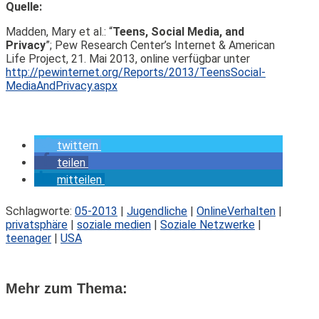
Quelle:
Madden, Mary et al.: “
Teens, Social Media, and
Privacy
”; Pew Research Center’s Internet & American
Life Project, 21. Mai 2013, online verfügbar unter
http://pewinternet.org/Reports/2013/Teens­Social­
Media­And­Privacy.aspx
twittern
teilen
mitteilen
Schlagworte:
05-2013
|
Jugendliche
|
Online­Verhalten
|
privatsphäre
|
soziale medien
|
Soziale Netzwerke
|
teenager
|
USA
Mehr zum Thema: