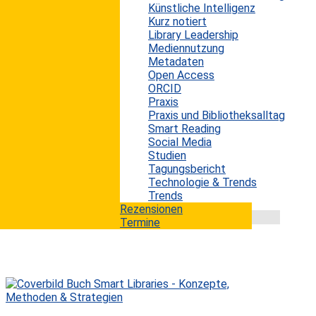
Künstliche Intelligenz
Der Informationsanbieter Clarivate hat Ende Juni die
Kurz notiert
Aktualisierung seiner „Journal Citation Reports“ (JCR),
Library Leadership
Ausgabe 2022, publiziert. In dieser Datenbank wird die
Mediennutzung
anhand des Journal Impact Factor (JIF) gemessene
Metadaten
Bedeutung wissenschaftlicher Zeitschriften bestimmt.
Open Access
Dadurch lassen sich Vergleiche bzw. Ranglisten von
ORCID
Zeitschriften für bestimmte Fachgebiete aufstellen.
Praxis
Magazine mit einem hohen JIF – sie beinhalten
Praxis und Bibliotheksalltag
Fachartikel, die besonders häufig zitiert worden sind –
Smart Reading
gelten als besonders...
Social Media
mehr lesen
Studien
Tagungsbericht
Technologie & Trends
Trends
Rezensionen
Termine