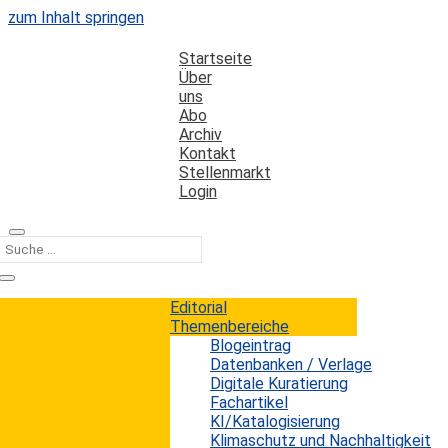
zum Inhalt springen
Startseite
Über
uns
Abo
Archiv
Kontakt
Stellenmarkt
Login
Kategorie
Zitationsrate
Editorial
Themenbereiche
Blogeintrag
COVID-19-Forschung sorgt für
Datenbanken / Verlage
steigenden Journal Impact Factor
Digitale Kuratierung
Fachartikel
KI/Katalogisierung
Erwin König
von
|
26. Juli 2022
Klimaschutz und Nachhaltigkeit