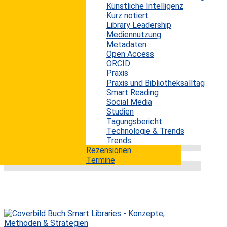
Künstliche Intelligenz
Wie spiegelt sich Bibliodiversität im globalen Konsum
Kurz notiert
von Open-Access-Büchern wider? In einer aktuellen
Library Leadership
Studie analysiert Ronald Snijder, wie das Thema
Mediennutzung
Klassifikationssystem genutzt wird, um regionale
Metadaten
Konsummuster und Themenschwerpunkte zu
Open Access
untersuchen. Mithilfe sozialer Netzwerkanalysen
ORCID
werden Verbindungen zwischen Ländern und Thema-
Praxis
Klassifikationen sichtbar gemacht, um Cluster
Praxis und Bibliotheksalltag
gemeinsamer Interessen zu identifizieren. Die
Smart Reading
Ergebnisse zeigen, dass regionale Nähe und die
Social Media
Nutzung bestimmter...
Studien
mehr lesen
Tagungsbericht
Technologie & Trends
Trends
Rezensionen
Termine