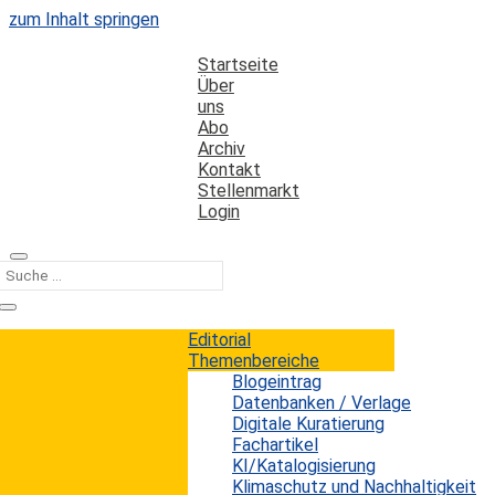
zum Inhalt springen
Startseite
Über
uns
Abo
Archiv
Kontakt
Stellenmarkt
Login
Kategorie
Thema-Klassifikationen
Editorial
Themenbereiche
Blogeintrag
Thema-Klassifikation und
Datenbanken / Verlage
Bibliodiversität
Digitale Kuratierung
Fachartikel
KI/Katalogisierung
Erwin König
von
|
15. März 2025
Klimaschutz und Nachhaltigkeit