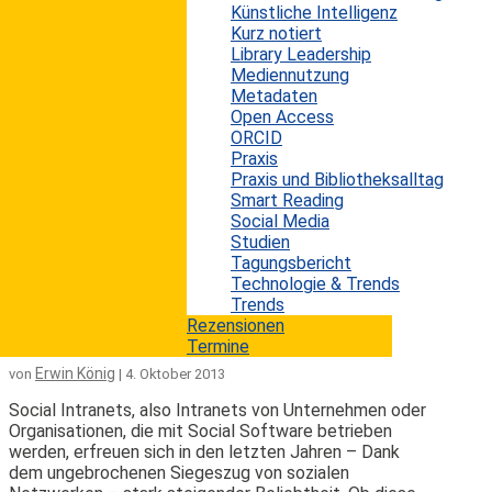
Künstliche Intelligenz
Das Pew Research Center's Internet & American Life
Kurz notiert
Project untersucht seit 2005 das Nutzungsverhalten
Library Leadership
von Erwachsenen auf sozialen Netzwerk-Seiten.
Mediennutzung
Beobachtet wurde in diesem Zeitraum eine
Metadaten
beachtliche Zunahme. Laut der neusten Untersuchung
Open Access
von Pew nutzen bereits 72% der erwachsenen Onliner
ORCID
in den USA soziale Netzwerke. Obwohl prozentual
Praxis
gesehen noch immer deutlich mehr Jugendliche soziale
Praxis und Bibliotheksalltag
Netzwerke nutzen, fällt vor allem die stark steigende
Smart Reading
Anzahl bei den über 65-Jährigen auf. In den...
Social Media
mehr lesen
Studien
Tagungsbericht
Technologie & Trends
Verschiedene Usertypen in Social
Trends
Intranets
Rezensionen
Termine
Erwin König
von
|
4. Oktober 2013
Social Intranets, also Intranets von Unternehmen oder
Organisationen, die mit Social Software betrieben
werden, erfreuen sich in den letzten Jahren – Dank
dem ungebrochenen Siegeszug von sozialen