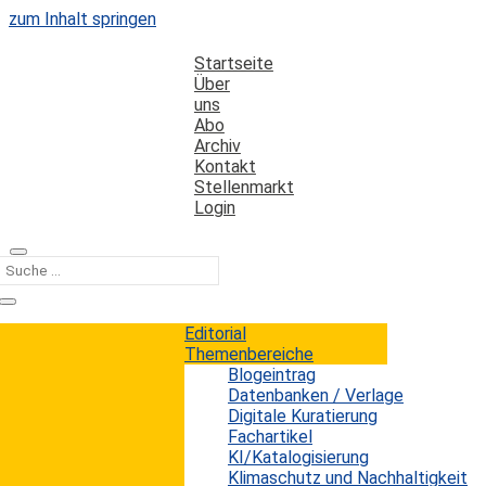
zum Inhalt springen
Startseite
Über
uns
Abo
Archiv
Kontakt
Stellenmarkt
Login
Kategorie
Soziale Netzwerke
Editorial
Themenbereiche
Blogeintrag
Silver Surfer in sozialen Netzwerken auf
Datenbanken / Verlage
dem Vormarsch
Digitale Kuratierung
Fachartikel
KI/Katalogisierung
Wolf Galetzki
von
|
4. Oktober 2013
Klimaschutz und Nachhaltigkeit