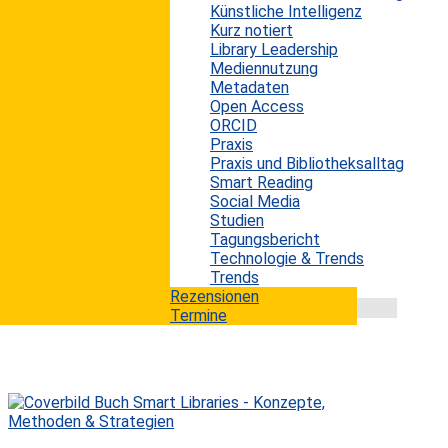
Künstliche Intelligenz
Die Netzneutralität, d.h. die gleichberechtige
Kurz notiert
Vermittlung von allen Datenpaketen im Internet, ist
Library Leadership
eines der am heftigsten diskutierten Internet-Themen.
Mediennutzung
Auf der einen Seite stehen Internetaktivisten, Blogger,
Metadaten
Politiker und andere Interessensgruppen, die sich
Open Access
scharf gegen die Versuche der Abschaffung der
ORCID
Netzneutralität wehren. Auf der anderen Seite stehen
Praxis
große Technologieunternehmen, Internetprovider,
Praxis und Bibliotheksalltag
Lobbyisten und wiederum Politiker, die genau so
Smart Reading
vehement eine Überholspur für das Internet...
Social Media
mehr lesen
Studien
Tagungsbericht
Technologie & Trends
Trends
Rezensionen
Termine