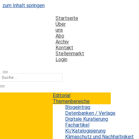
zum Inhalt springen
Startseite
Über
uns
Abo
Archiv
Kontakt
Stellenmarkt
Login
Kategorie
offenes Netz
Editorial
Themenbereiche
Blogeintrag
Fauler Kompromiss der EU bei der
Datenbanken / Verlage
Netzneutralität
Digitale Kuratierung
Fachartikel
KI/Katalogisierung
Erwin König
von
|
31. Juli 2015
Klimaschutz und Nachhaltigkeit