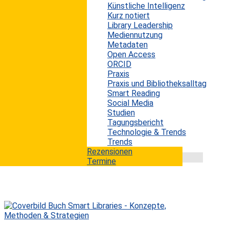
Künstliche Intelligenz
In der heutigen Zeit ist das Sammeln von Daten auch
Kurz notiert
für viele Informationseinrichtungen zu einer
Library Leadership
selbstverständlichen Routinetätigkeit geworden. Nur
Mediennutzung
so kann der Wert und die Leistung der eigenen Arbeit
Metadaten
sowie die Nutzung ihrer Dienste adäquat erfasst
Open Access
werden. Insbesondere wissenschaftliche Bibliotheken
ORCID
zeichnen sich auf diesem Gebiet durch eine sehr rege
Praxis
Sammeltätigkeit aus. Diese Daten helfen einerseits,
Praxis und Bibliotheksalltag
die aktuelle Situation der Einrichtung abzubilden und zu
Smart Reading
bewerten, sowie andererseits auch...
Social Media
mehr lesen
Studien
Tagungsbericht
Technologie & Trends
Trends
Rezensionen
Termine