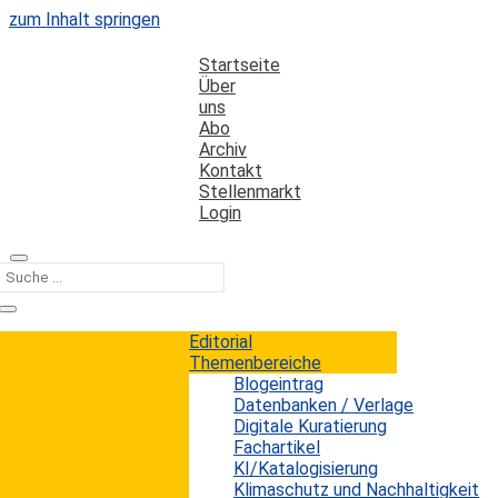
zum Inhalt springen
Startseite
Über
uns
Abo
Archiv
Kontakt
Stellenmarkt
Login
Kategorie
Indikatoren
Editorial
Themenbereiche
Blogeintrag
Nutzerstatistiken oder wie man den
Datenbanken / Verlage
Wald vor lauter Bäumen sieht
Digitale Kuratierung
Fachartikel
KI/Katalogisierung
Erwin König
von
|
12. Februar 2014
Klimaschutz und Nachhaltigkeit