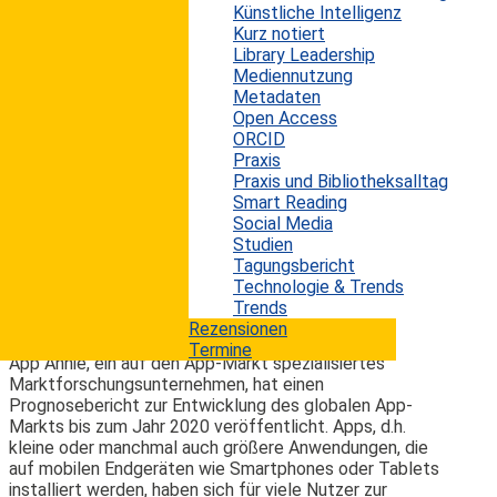
der Risikokapital-Gesellschaft Kleiner Perkins Caufield
Künstliche Intelligenz
& Byers (KPCB), hat ihre jährliche Zusammenstellung
Kurz notiert
mit spannenden neuen Internet Trends an der
Library Leadership
diesjährigen Code Conference präsentiert. Die wieder
Mediennutzung
sehr umfangreiche Präsentation enthält aktuelle
Metadaten
Zahlen und Fakten zur Entwicklung des Internets. Die
Open Access
diesjährige Ausgabe nennt vor allem 3 bestimmende,
ORCID
neue Trends. Einmal scheint das Internet an eine
Praxis
gewisse Sättigungsgrenze gestoßen zu...
Praxis und Bibliotheksalltag
Smart Reading
mehr lesen
Social Media
Studien
Tagungsbericht
Studie zur Appconomy
Technologie & Trends
Trends
Erwin König
von
|
8. März 2016
Rezensionen
Termine
App Annie, ein auf den App-Markt spezialisiertes
Marktforschungsunternehmen, hat einen
Prognosebericht zur Entwicklung des globalen App-
Markts bis zum Jahr 2020 veröffentlicht. Apps, d.h.
kleine oder manchmal auch größere Anwendungen, die
auf mobilen Endgeräten wie Smartphones oder Tablets
installiert werden, haben sich für viele Nutzer zur