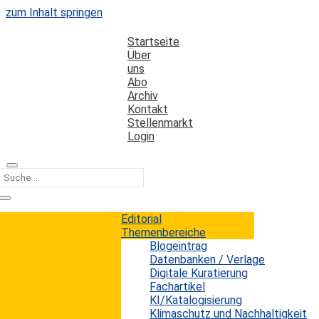
zum Inhalt springen
Startseite
Über
uns
Abo
Archiv
Kontakt
Stellenmarkt
Login
Kategorie
apps
Editorial
Themenbereiche
Blogeintrag
Internet Trends 2016
Datenbanken / Verlage
Digitale Kuratierung
Fachartikel
Erwin König
von
|
22. Juni 2016
KI/Katalogisierung
Wieder einmal ist es soweit. Mary Meeker, Partnerin bei
Klimaschutz und Nachhaltigkeit