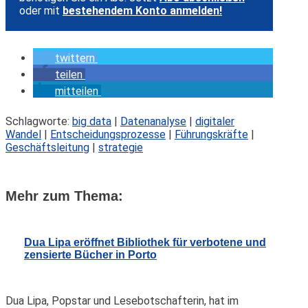
oder mit
bestehendem Konto anmelden!
twittern
teilen
mitteilen
Schlagworte:
big data
|
Datenanalyse
|
digitaler
Wandel
|
Entscheidungsprozesse
|
Führungskräfte
|
Geschäftsleitung
|
strategie
Mehr zum Thema:
Dua Lipa eröffnet Bibliothek für verbotene und
zensierte Bücher in Porto
Dua Lipa, Popstar und Lesebotschafterin, hat im