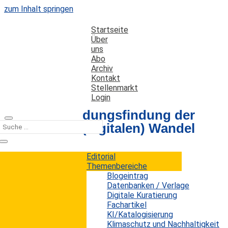
zum Inhalt springen
Startseite
Über
uns
Abo
Archiv
Kontakt
Stellenmarkt
Login
Die Entscheidungsfindung der
Chefs ist im (digitalen) Wandel
Editorial
Datum: 31. Oktober 2014
Autor: Erwin König
Themenbereiche
Kategorien:
Kurz notiert
Blogeintrag
Datenbanken / Verlage
Digitale Kuratierung
Fachartikel
Große Datenmengen und Datenanalyse haben in
KI/Katalogisierung
den letzten Jahren tiefe Spuren in der Wirtschaft
Klimaschutz und Nachhaltigkeit