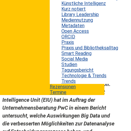
Künstliche Intelligenz
hinterlassen. Die Zeiten, als Firmenchefs spontan
Kurz notiert
aus einem Bauchgefühl heraus z.B. einen
Library Leadership
Mediennutzung
Firmenzukauf getätigt haben, sind grundsätzlich
Metadaten
vorbei. Heute werden keine Entscheidungen mehr
Open Access
getroffen, ohne dass auf irgendwelchen Stufen
ORCID
Praxis
Daten vorher eingeflossen sind. Viele
Praxis und Bibliotheksalltag
Firmenchefs können heute auf eine große Menge
Smart Reading
Social Media
von aufbereiteten Informationen zurückgreifen,
Studien
bevor sie eine wichtige Entscheidung ("Big
Tagungsbericht
Technologie & Trends
decision") treffen, in welche strategische
Trends
Richtung sich ihr Unternehmen entwickeln soll.
Rezensionen
Das Wirtschafsforschungsinstitut Economist
Termine
Intelligence Unit (EIU) hat im Auftrag der
Unternehmensberatung PwC in einem Bericht
untersucht, welche Auswirkungen Big Data und
die verbesserten Möglichkeiten zur Datenanalyse