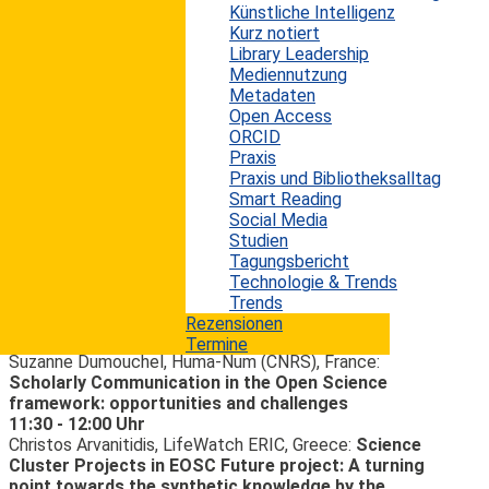
Künstliche Intelligenz
Science. Diese jährlich stattfindende Konferenz
Kurz notiert
widmet sich der Open Science-Bewegung. Sie richtet
Library Leadership
sich an Beschäftigte in Bibliotheken, Forschende,
Mediennutzung
Infrastrukturanbieter, politische
Metadaten
Entscheidungsträgerinnen und -träger sowie andere
Open Access
wichtige Interessengruppen, die an mehr Offenheit in
ORCID
der Wissenschaft interessiert sind. Die Open Science
Praxis
Conference bietet ein einzigartiges Forum, um die
Praxis und Bibliotheksalltag
neuesten und zukünftigen Entwicklungen im Bereich
Smart Reading
Open Science zu diskutieren. Dazu bietet sie Einblicke
Social Media
sowohl in praktische als auch technische Innovationen,
Studien
die dazu dienen, offene Praktiken umzusetzen.
Tagungsbericht
Die Konferenz bietet u. a. folgende Programmpunkte:
Technologie & Trends
Trends
Dienstag, 08. März 2022
Rezensionen
11:00 - 11:30 Uhr
Termine
Suzanne Dumouchel, Huma-Num (CNRS), France:
Scholarly Communication in the Open Science
framework: opportunities and challenges
11:30 - 12:00 Uhr
Christos Arvanitidis, LifeWatch ERIC, Greece:
Science
Cluster Projects in EOSC Future project: A turning
point towards the synthetic knowledge by the