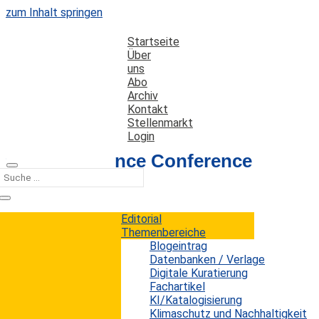
zum Inhalt springen
Startseite
Über
uns
Abo
Archiv
Kontakt
Stellenmarkt
Login
9. Open Science Conference
2022
Editorial
Datum: 4. März 2022
Autor: Erwin König
Themenbereiche
Kategorien:
Termine
Blogeintrag
Datenbanken / Verlage
Digitale Kuratierung
Fachartikel
Am 8. und 9. März 2022 findet die 9. Internationale
KI/Katalogisierung
Open Science Conference (#osc2022) statt,
Klimaschutz und Nachhaltigkeit
organisert vom Leibniz-Forschungsverbund Open