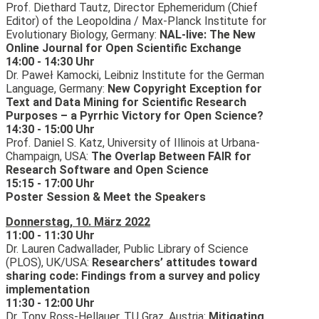
Prof. Diethard Tautz, Director Ephemeridum (Chief
Editor) of the Leopoldina / Max-Planck Institute for
Evolutionary Biology, Germany:
NAL-live: The New
Online Journal for Open Scientific Exchange
14:00 - 14:30 Uhr
Dr. Paweł Kamocki, Leibniz Institute for the German
Language, Germany:
New Copyright Exception for
Text and Data Mining for Scientific Research
Purposes – a Pyrrhic Victory for Open Science?
14:30 - 15:00 Uhr
Prof. Daniel S. Katz, University of Illinois at Urbana-
Champaign, USA:
The Overlap Between FAIR for
Research Software and Open Science
15:15 - 17:00 Uhr
Poster Session & Meet the Speakers
Donnerstag, 10. März 2022
11:00 - 11:30 Uhr
Dr. Lauren Cadwallader, Public Library of Science
(PLOS), UK/USA:
Researchers’ attitudes toward
sharing code: Findings from a survey and policy
implementation
11:30 - 12:00 Uhr
Dr. Tony Ross-Hellauer, TU Graz, Austria:
Mitigating